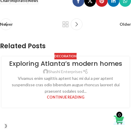
Chair
Inspiratio
News
Newer
Older
Related Posts
DECORATION
Exploring Atlanta’s modern homes
27
AUG
Shashi Enterprises
Vivamus enim sagittis aptent hac mi dui a per aptent
suspendisse cras odio bibendum augue rhoncus laoreet dui
praesent sodales sod...
CONTINUE READING
0