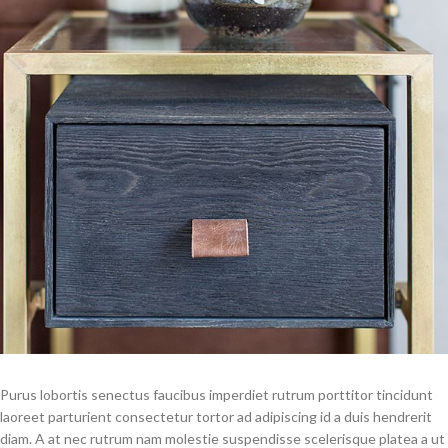
Purus lobortis senectus faucibus imperdiet rutrum porttitor tincidunt
laoreet parturient consectetur tortor ad adipiscing id a duis hendrerit
diam. A at nec rutrum nam molestie suspendisse scelerisque platea a ut