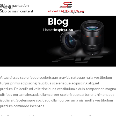
Skip to navigation
MENU
Skip to main content
Blog
Home
/
Inspiration
INSPIRATION
Minimalist Japanese-inspired
furniture
Shashi Enterprises
On August 26, 2021
A taciti cras scelerisque scelerisque gravida natoque nulla vestibulum
turpis primis adipiscing faucibus scelerisque adipiscing aliquet
pretium. Et iaculis mi velit tincidunt vestibulum a duis tempor non magna
ultrices porta malesuada ullamcorper scelerisque parturient himenaeos
iaculis sit. Scelerisque sociosqu ullamcorper urna nisl mollis vestibulum
pretium commodo inceptos.